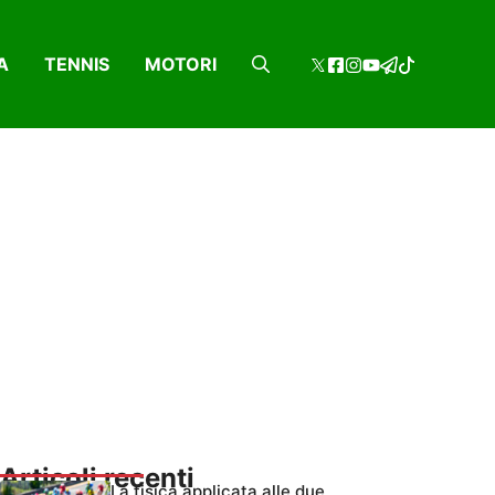
A
TENNIS
MOTORI
Articoli recenti
La fisica applicata alle due