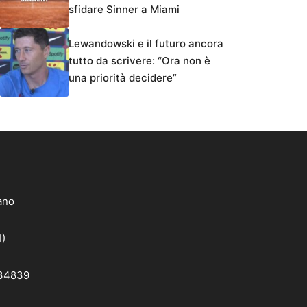
sfidare Sinner a Miami
Lewandowski e il futuro ancora
tutto da scrivere: “Ora non è
una priorità decidere”
lano
I)
 34839