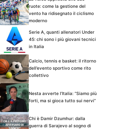
ruote: come la gestione del
vento ha ridisegnato il ciclismo
moderno
Serie A, quanti allenatori Under
45: chi sono i più giovani tecnici
in Italia
Calcio, tennis e basket: il ritorno
dell’evento sportivo come rito
collettivo
Nesta avverte l’Italia: “Siamo più
forti, ma si gioca tutto sui nervi”
Chi è Damir Dzumhur: dalla
guerra di Sarajevo al sogno di