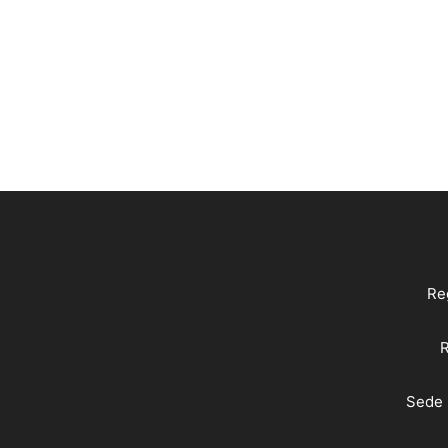
Reg
R
Sede 