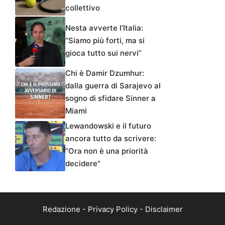
collettivo
Nesta avverte l’Italia:
“Siamo più forti, ma si
gioca tutto sui nervi”
Chi è Damir Dzumhur:
dalla guerra di Sarajevo al
sogno di sfidare Sinner a
Miami
Lewandowski e il futuro
ancora tutto da scrivere:
“Ora non è una priorità
decidere”
Redazione
-
Privacy Policy
-
Disclaimer