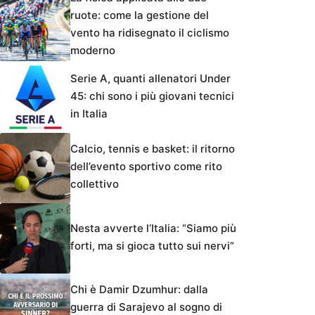
ruote: come la gestione del
vento ha ridisegnato il ciclismo
moderno
Serie A, quanti allenatori Under
45: chi sono i più giovani tecnici
in Italia
Calcio, tennis e basket: il ritorno
dell’evento sportivo come rito
collettivo
Nesta avverte l’Italia: “Siamo più
forti, ma si gioca tutto sui nervi”
Chi è Damir Dzumhur: dalla
guerra di Sarajevo al sogno di