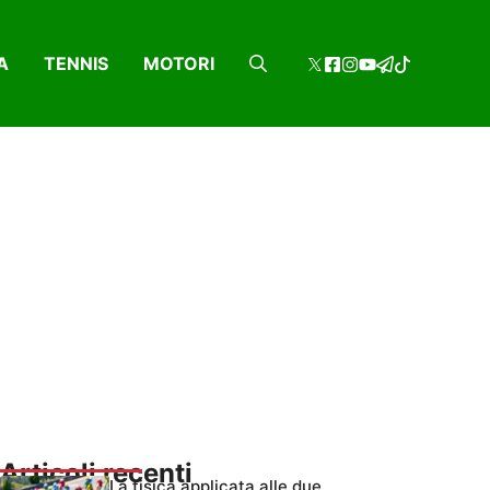
A
TENNIS
MOTORI
Articoli recenti
La fisica applicata alle due