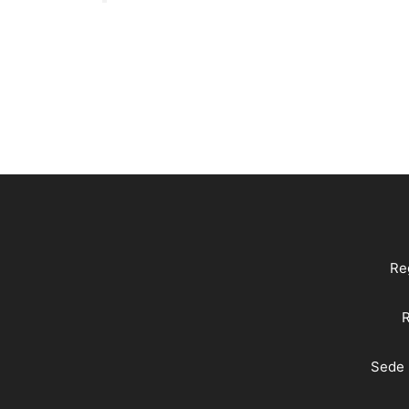
Reg
R
Sede 