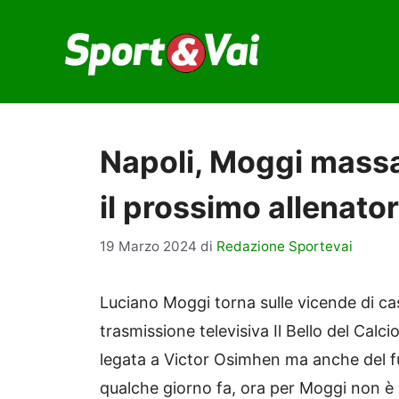
Vai
al
contenuto
Napoli, Moggi mass
il prossimo allenato
19 Marzo 2024
di
Redazione Sportevai
Luciano Moggi torna sulle vicende di cas
trasmissione televisiva Il Bello del Calci
legata a Victor Osimhen ma anche del fu
qualche giorno fa, ora per Moggi non è p