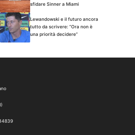
sfidare Sinner a Miami
Lewandowski e il futuro ancora
tutto da scrivere: “Ora non è
una priorità decidere”
lano
I)
 34839