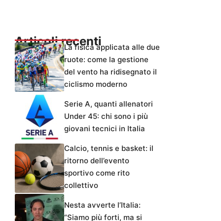
Articoli recenti
La fisica applicata alle due
ruote: come la gestione
del vento ha ridisegnato il
ciclismo moderno
Serie A, quanti allenatori
Under 45: chi sono i più
giovani tecnici in Italia
Calcio, tennis e basket: il
ritorno dell’evento
sportivo come rito
collettivo
Nesta avverte l’Italia:
“Siamo più forti, ma si