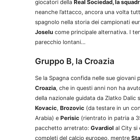
giocatori della
Real Sociedad, la squadr
neanche l’attacco, ancora una volta tutt
spagnolo nella storia dei campionati eu
Joselu
come principale alternativa. I t
parecchio lontani…
Gruppo B, la Croazia
Se la Spagna confida nelle sue giovani p
Croazia
, che in questi anni non ha avu
della nazionale guidata da Zlatko Dalic 
Kovacic
,
Brozovic
(da testare in un co
Arabia) e
Perisic
(rientrato in patria a 3
pacchetto arretrato:
Gvardiol
al City si
completi del calcio europeo, mentre
Sta