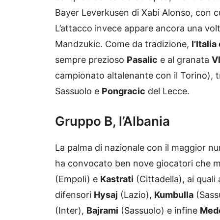
Bayer Leverkusen di Xabi Alonso, con cu
L’attacco invece appare ancora una vol
Mandzukic. Come da tradizione,
l’Itali
sempre prezioso
Pasalic
e al granata
V
campionato altalenante con il Torino), t
Sassuolo e
Pongracic
del Lecce.
Gruppo B, l’Albania
La palma di nazionale con il maggior nume
ha convocato ben nove giocatori che mili
(Empoli) e
Kastrati
(Cittadella), ai qual
difensori
Hysaj
(Lazio),
Kumbulla
(Sass
(Inter),
Bajrami
(Sassuolo) e infine
Medo