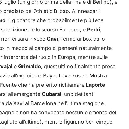
luglio (un giorno prima della finale di Berlino), e
o pregiato dell’Athletic Bilbao. A innescarli
mo
, il giocatore che probabilmente più fece
osa spedizione dello scorso Europeo, e
Pedri
,
; non ci sarà invece
Gavi
, fermo ai box dallo
co in mezzo al campo ci penserà naturalmente
r interprete del ruolo in Europa, mentre sulle
vajal
e
Grimaldo
, quest’ultimo finalmente preso
azie all’exploit del Bayer Leverkusen. Mostra
a Fuente che ha preferito richiamare
Laporte
darsi all’emergente
Cubarsí
, uno dei tanti
dra da Xavi al Barcellona nell’ultima stagione.
li spagnole non ha convocato nessun elemento del
tagliato all’ultimo), mentre figurano ben cinque