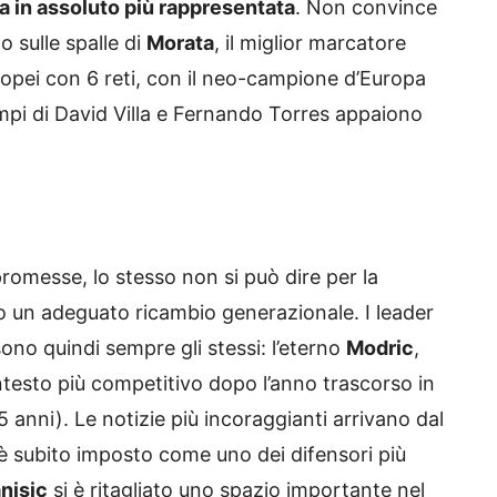
a in assoluto più rappresentata
. Non convince
o sulle spalle di
Morata
, il miglior marcatore
ropei con 6 reti, con il neo-campione d’Europa
empi di David Villa e Fernando Torres appaiono
romesse, lo stesso non si può dire per la
to un adeguato ricambio generazionale. I leader
sono quindi sempre gli stessi: l’eterno
Modric
,
ntesto più competitivo dopo l’anno trascorso in
5 anni). Le notizie più incoraggianti arrivano dal
 è subito imposto come uno dei difensori più
nisic
si è ritagliato uno spazio importante nel