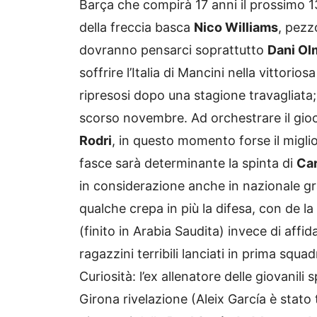
Barça che compirà 17 anni il prossimo 13 
della freccia basca
Nico Williams
, pezz
dovranno pensarci soprattutto
Dani Ol
soffrire l’Italia di Mancini nella vittori
ripresosi dopo una stagione travagliata
scorso novembre. Ad orchestrare il gio
Rodri
, in questo momento forse il miglio
fasce sarà determinante la spinta di
Car
in considerazione anche in nazionale gr
qualche crepa in più la difesa, con de l
(finito in Arabia Saudita) invece di affi
ragazzini terribili lanciati in prima squa
Curiosità: l’ex allenatore delle giovani
Girona rivelazione (Aleix García è stato 