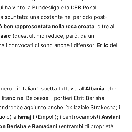
i ha vinto la Bundesliga e la DFB Pokal.
ta spuntato: una costante nel periodo post-
a è ben rappresentata nella rosa croata
: oltre al
lasic
(quest’ultimo reduce, però, da un
ra i convocati ci sono anche i difensori
Erlic
del
ro di “italiani” spetta tuttavia all’
Albania
, che
tano nel Belpaese: i portieri Etrit Berisha
i andrebbe aggiunto anche l’ex laziale Strakosha; i
uolo) e
Ismajli
(Empoli); i centrocampisti
Asslani
n Berisha
e
Ramadani
(entrambi di proprietà