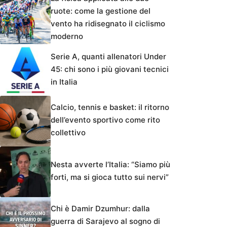
ruote: come la gestione del
vento ha ridisegnato il ciclismo
moderno
Serie A, quanti allenatori Under
45: chi sono i più giovani tecnici
in Italia
Calcio, tennis e basket: il ritorno
dell’evento sportivo come rito
collettivo
Nesta avverte l’Italia: “Siamo più
forti, ma si gioca tutto sui nervi”
Chi è Damir Dzumhur: dalla
guerra di Sarajevo al sogno di