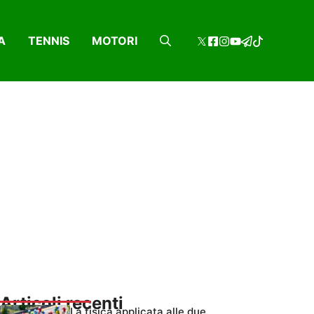
A
TENNIS
MOTORI
Articoli recenti
La fisica applicata alle due