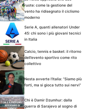
ruote: come la gestione del
vento ha ridisegnato il ciclismo
moderno
Serie A, quanti allenatori Under
45: chi sono i più giovani tecnici
in Italia
Calcio, tennis e basket: il ritorno
dell’evento sportivo come rito
collettivo
Nesta avverte l’Italia: “Siamo più
forti, ma si gioca tutto sui nervi”
Chi è Damir Dzumhur: dalla
guerra di Sarajevo al sogno di