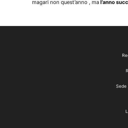
magari non quest’anno , ma
l’anno succ
Reg
R
Sede 
L