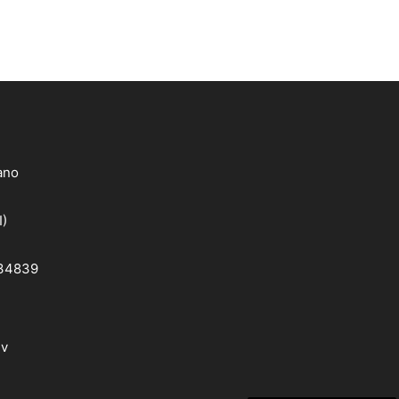
lano
I)
 34839
dv