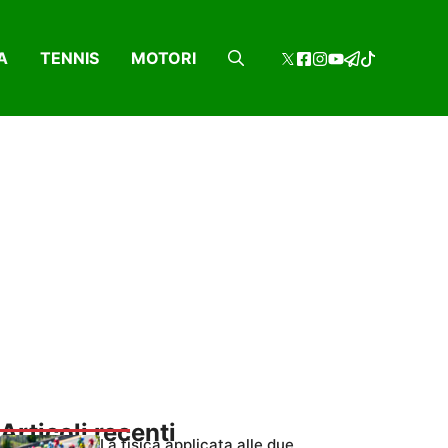
A
TENNIS
MOTORI
Articoli recenti
La fisica applicata alle due