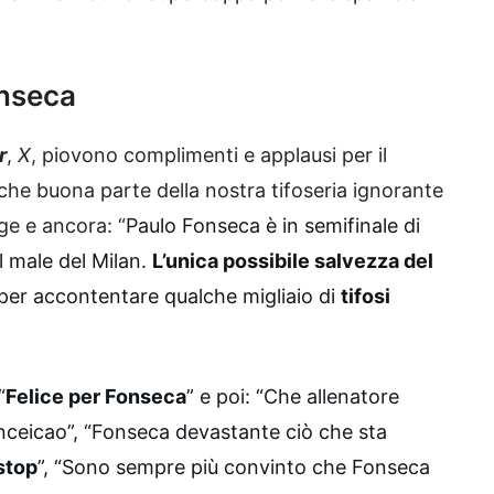
onseca
r
,
X
, piovono complimenti e applausi per il
he buona parte della nostra tifoseria ignorante
gge e ancora: “
Paulo Fonseca è in semifinale di
l male del Milan.
L’unica possibile salvezza del
 per accontentare qualche migliaio di
tifosi
“
Felice per Fonseca
” e poi: “Che allenatore
nceicao”, “Fonseca devastante ciò che sta
stop
”, “Sono sempre più convinto che Fonseca