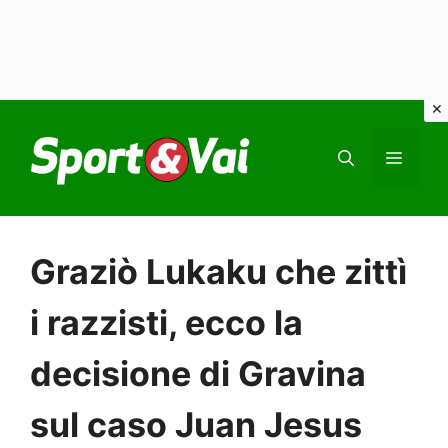
Vai
al
MEN
contenuto
Graziò Lukaku che zittì
i razzisti, ecco la
decisione di Gravina
sul caso Juan Jesus