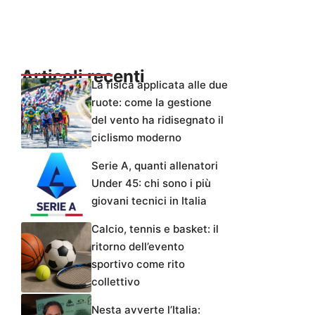
Articoli recenti
La fisica applicata alle due
ruote: come la gestione
del vento ha ridisegnato il
ciclismo moderno
Serie A, quanti allenatori
Under 45: chi sono i più
giovani tecnici in Italia
Calcio, tennis e basket: il
ritorno dell’evento
sportivo come rito
collettivo
Nesta avverte l’Italia: