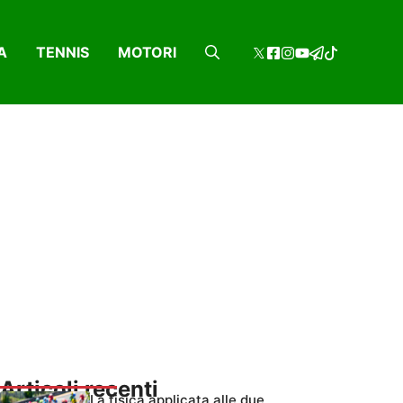
A
TENNIS
MOTORI
Articoli recenti
La fisica applicata alle due