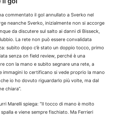
il gol
 ha commentato il gol annullato a Sverko nel
orge neanche Sverko, inizialmente non si accorge
que da discutere sul salto ai danni di Bisseck,
 dubbio. La rete non può essere convalidata
za: subito dopo c’è stato un doppio tocco, primo
llata senza on field review, perché è una
re con la mano e subito segnare una rete, a
e immagini lo certificano si vede proprio la mano
che io ho dovuto riguardarlo più volte, ma dal
e chiara”.
rri Marelli spiega: “Il tocco di mano è molto
a spalla e viene sempre fischiato. Ma Ferrieri