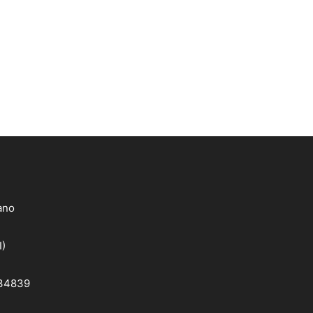
lano
I)
 34839