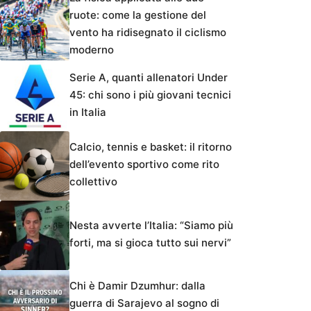
ruote: come la gestione del
vento ha ridisegnato il ciclismo
moderno
Serie A, quanti allenatori Under
45: chi sono i più giovani tecnici
in Italia
Calcio, tennis e basket: il ritorno
dell’evento sportivo come rito
collettivo
Nesta avverte l’Italia: “Siamo più
forti, ma si gioca tutto sui nervi”
Chi è Damir Dzumhur: dalla
guerra di Sarajevo al sogno di