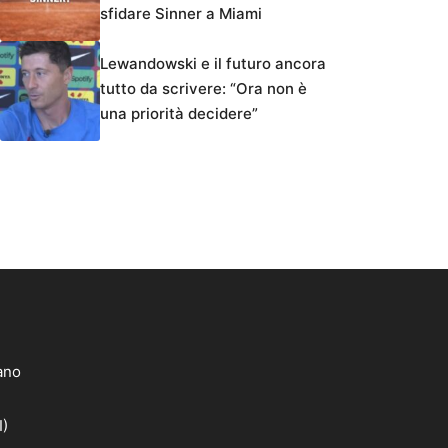
sfidare Sinner a Miami
Lewandowski e il futuro ancora
tutto da scrivere: “Ora non è
una priorità decidere”
lano
I)