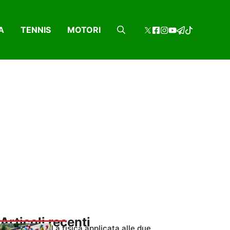
A
TENNIS
MOTORI
Articoli recenti
La fisica applicata alle due