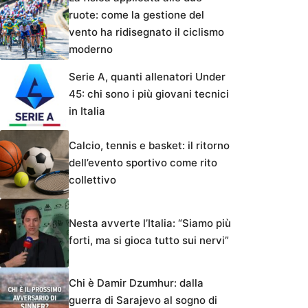
ruote: come la gestione del
vento ha ridisegnato il ciclismo
moderno
Serie A, quanti allenatori Under
45: chi sono i più giovani tecnici
in Italia
Calcio, tennis e basket: il ritorno
dell’evento sportivo come rito
collettivo
Nesta avverte l’Italia: “Siamo più
forti, ma si gioca tutto sui nervi”
Chi è Damir Dzumhur: dalla
guerra di Sarajevo al sogno di