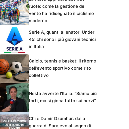
ruote: come la gestione del
vento ha ridisegnato il ciclismo
moderno
Serie A, quanti allenatori Under
45: chi sono i più giovani tecnici
in Italia
Calcio, tennis e basket: il ritorno
dell’evento sportivo come rito
collettivo
Nesta avverte l’Italia: “Siamo più
forti, ma si gioca tutto sui nervi”
Chi è Damir Dzumhur: dalla
guerra di Sarajevo al sogno di