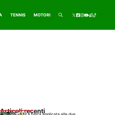
A
TENNIS
MOTORI
Articoli recenti
La fisica applicata alle due