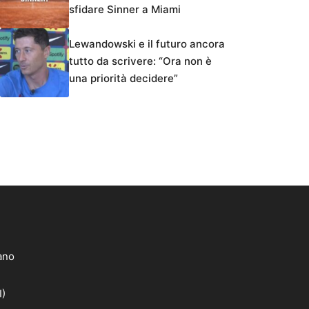
sfidare Sinner a Miami
Lewandowski e il futuro ancora
tutto da scrivere: “Ora non è
una priorità decidere”
lano
I)