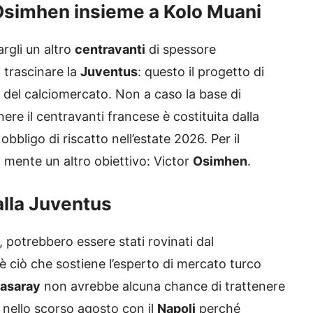
Osimhen insieme a Kolo Muani
rgli un altro
centravanti
di spessore
i trascinare la
Juventus
: questo il progetto di
a del calciomercato. Non a caso la base di
ere il centravanti francese è costituita dalla
obbligo di riscatto nell’estate 2026. Per il
in mente un altro obiettivo: Victor
Osimhen
.
alla Juventus
ò, potrebbero essere stati rovinati dal
è ciò che sostiene l’esperto di mercato turco
tasaray
non avrebbe alcuna chance di trattenere
o nello scorso agosto con il
Napoli
perché