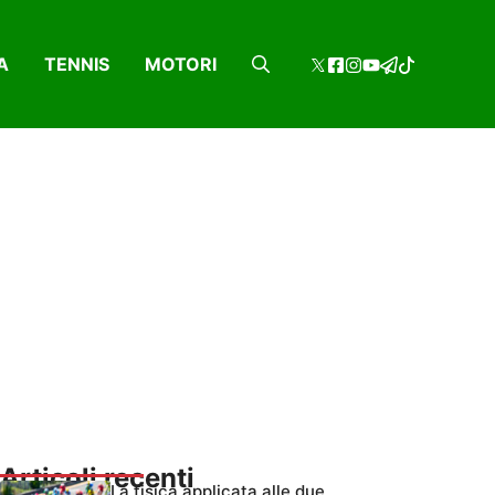
A
TENNIS
MOTORI
Articoli recenti
La fisica applicata alle due