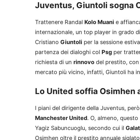
Juventus, Giuntoli sogna 
Trattenere Randal
Kolo Muani
e affianca
internazionale, un top player in grado d
Cristiano
Giuntoli
per la sessione estiv
partenza dei dialoghi col
Psg
per tratten
richiesta di un
rinnovo
del prestito, con 
mercato più vicino, infatti, Giuntoli ha 
Lo United soffia Osimhen 
I piani del dirigente della Juventus, per
Manchester United
. O, almeno, questo 
Yagiz Sabuncuoglu, secondo cui il
Gala
Osimhen oltre il prestito annuale siglat