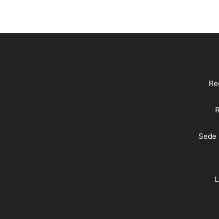
Reg
R
Sede 
L