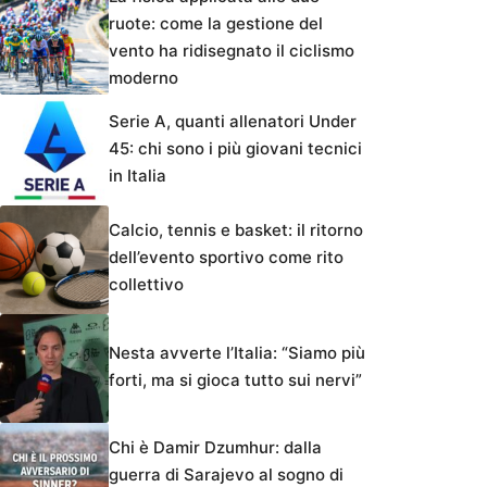
ruote: come la gestione del
vento ha ridisegnato il ciclismo
moderno
Serie A, quanti allenatori Under
45: chi sono i più giovani tecnici
in Italia
Calcio, tennis e basket: il ritorno
dell’evento sportivo come rito
collettivo
Nesta avverte l’Italia: “Siamo più
forti, ma si gioca tutto sui nervi”
Chi è Damir Dzumhur: dalla
guerra di Sarajevo al sogno di