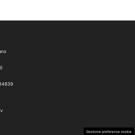
lano
I)
 34839
dv
Gestione preferenze cookie