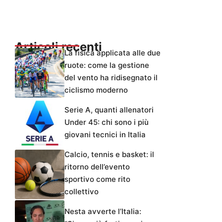
Articoli recenti
La fisica applicata alle due
ruote: come la gestione
del vento ha ridisegnato il
ciclismo moderno
Serie A, quanti allenatori
Under 45: chi sono i più
giovani tecnici in Italia
Calcio, tennis e basket: il
ritorno dell’evento
sportivo come rito
collettivo
Nesta avverte l’Italia: