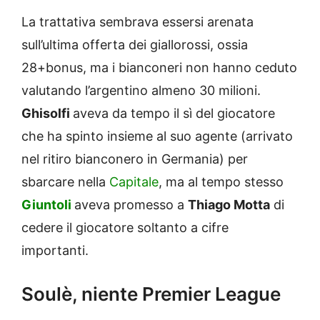
La trattativa sembrava essersi arenata
sull’ultima offerta dei giallorossi, ossia
28+bonus, ma i bianconeri non hanno ceduto
valutando l’argentino almeno 30 milioni.
Ghisolfi
aveva da tempo il sì del giocatore
che ha spinto insieme al suo agente (arrivato
nel ritiro bianconero in Germania) per
sbarcare nella
Capitale
, ma al tempo stesso
Giuntoli
aveva promesso a
Thiago Motta
di
cedere il giocatore soltanto a cifre
importanti.
Soulè, niente Premier League