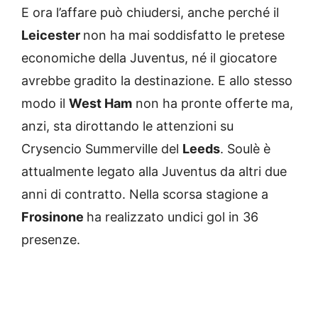
E ora l’affare può chiudersi, anche perché il
Leicester
non ha mai soddisfatto le pretese
economiche della Juventus, né il giocatore
avrebbe gradito la destinazione. E allo stesso
modo il
West Ham
non ha pronte offerte ma,
anzi, sta dirottando le attenzioni su
Crysencio Summerville del
Leeds
. Soulè è
attualmente legato alla Juventus da altri due
anni di contratto. Nella scorsa stagione a
Frosinone
ha realizzato undici gol in 36
presenze.