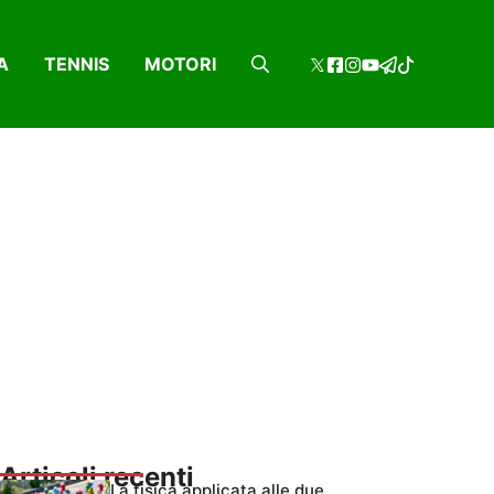
A
TENNIS
MOTORI
Articoli recenti
La fisica applicata alle due