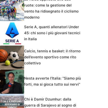
ruote: come la gestione del
vento ha ridisegnato il ciclismo
moderno
Serie A, quanti allenatori Under
45: chi sono i più giovani tecnici
in Italia
Calcio, tennis e basket: il ritorno
dell’evento sportivo come rito
collettivo
Nesta avverte l’Italia: “Siamo più
forti, ma si gioca tutto sui nervi”
Chi è Damir Dzumhur: dalla
guerra di Sarajevo al sogno di