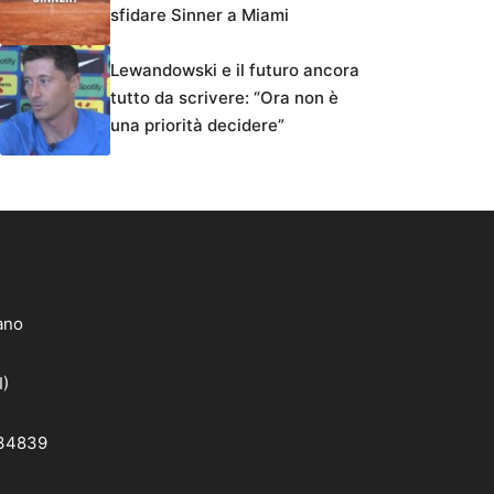
sfidare Sinner a Miami
Lewandowski e il futuro ancora
tutto da scrivere: “Ora non è
una priorità decidere”
lano
I)
 34839