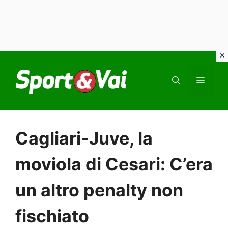
Vai
al
MEN
contenuto
Cagliari-Juve, la
moviola di Cesari: C’era
un altro penalty non
fischiato