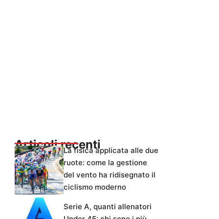
Articoli recenti
La fisica applicata alle due
ruote: come la gestione
del vento ha ridisegnato il
ciclismo moderno
Serie A, quanti allenatori
Under 45: chi sono i più