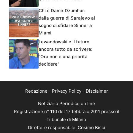
Chi è Damir Dzumhur:
dalla guerra di Sarajevo al
sogno di sfidare Sinner a
Miami
Lewandowski e il futuro
ancora tutto da scrivere:
“Ora non è una priorità
decidere”
Redazione
-
Privacy Policy
-
Disclaimer
Notiziario Periodico on line
Registrazione n° 110 del 17 febbraio 2011 presso il
tribunale di Milano
Direttore responsabile: Cosimo Bisci