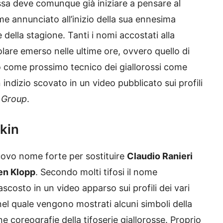
ossa deve comunque già iniziare a pensare al
me annunciato all’inizio della sua ennesima
e della stagione. Tanti i nomi accostati alla
olare emerso nelle ultime ore, ovvero quello di
to come prossimo tecnico dei giallorossi come
indizio scovato in un video pubblicato sui profili
 Group
.
dkin
uovo nome forte per sostituire
Claudio Ranieri
en Klopp
. Secondo molti tifosi il nome
ascosto in un video apparso sui profili dei vari
nel quale vengono mostrati alcuni simboli della
ne coreografie della tifoserie giallorosse. Proprio