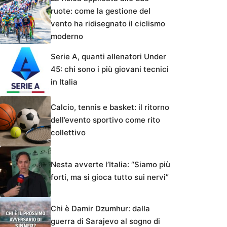
ruote: come la gestione del
vento ha ridisegnato il ciclismo
moderno
Serie A, quanti allenatori Under
45: chi sono i più giovani tecnici
in Italia
Calcio, tennis e basket: il ritorno
dell’evento sportivo come rito
collettivo
Nesta avverte l’Italia: “Siamo più
forti, ma si gioca tutto sui nervi”
Chi è Damir Dzumhur: dalla
guerra di Sarajevo al sogno di