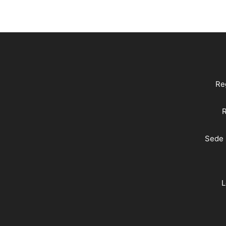
Reg
R
Sede 
L