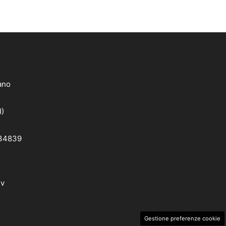
lano
I)
 34839
dv
Gestione preferenze cookie