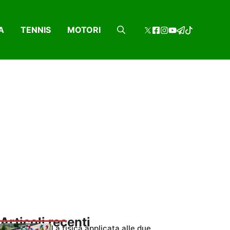
A
TENNIS
MOTORI
Articoli recenti
La fisica applicata alle due