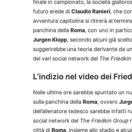
finale in campionato, la società giallor
futuro erede di
Claudio Ranieri
, che co
avventura capitolina si ritirerà al termin
panchina della
Roma
, con uno in partic
Jurgen Klopp
, secondo alcuni già scel
suggerirebbe una teoria derivante da un 
dei vari social network del
The Friedkin
L’indizio nel video dei Frie
Nelle ultime ore sarebbe spuntato un n
sulla panchina della
Roma
, ovvero
Jurg
dell’allenatore tedesco sarebbe infatti n
social network del
The Friedkin Group
città di
Roma
, insieme allo stadio e alcu