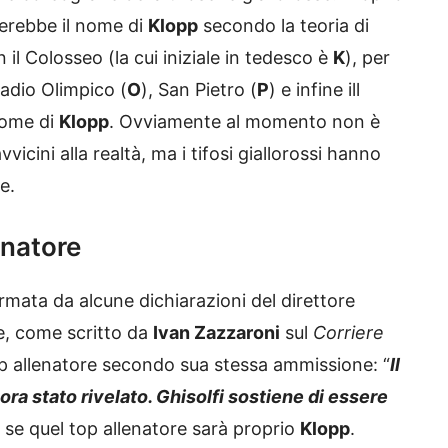
erebbe il nome di
Klopp
secondo la teoria di
n il Colosseo (la cui iniziale in tedesco è
K
), per
Stadio Olimpico (
O
), San Pietro (
P
) e infine ill
nome di
Klopp
. Ovviamente al momento non è
icini alla realtà, ma i tifosi giallorossi hanno
e.
enatore
ata da alcune dichiarazioni del direttore
e, come scritto da
Ivan Zazzaroni
sul
Corriere
op allenatore secondo sua stessa ammissione: “
Il
ora stato rivelato. Ghisolfi sostiene di essere
à se quel top allenatore sarà proprio
Klopp
.