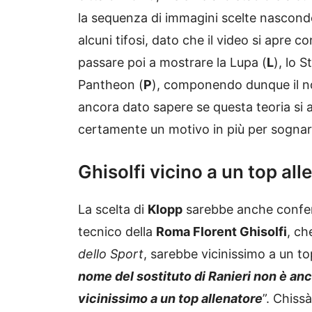
la sequenza di immagini scelte nascond
alcuni tifosi, dato che il video si apre co
passare poi a mostrare la Lupa (
L
), lo 
Pantheon (
P
), componendo dunque il 
ancora dato sapere se questa teoria si avv
certamente un motivo in più per sognar
Ghisolfi vicino a un top all
La scelta di
Klopp
sarebbe anche conferm
tecnico della
Roma Florent Ghisolfi
, ch
dello Sport
, sarebbe vicinissimo a un t
nome del sostituto di Ranieri non è anc
vicinissimo a un top allenatore
”. Chiss