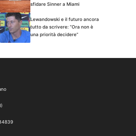
sfidare Sinner a Miami
Lewandowski e il futuro ancora
tutto da scrivere: “Ora non è
una priorità decidere”
lano
I)
 34839