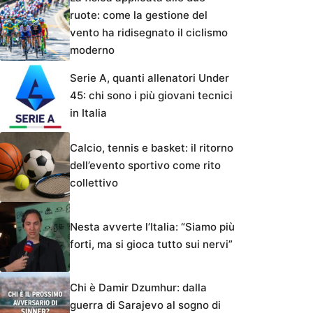
ruote: come la gestione del
vento ha ridisegnato il ciclismo
moderno
Serie A, quanti allenatori Under
45: chi sono i più giovani tecnici
in Italia
Calcio, tennis e basket: il ritorno
dell’evento sportivo come rito
collettivo
Nesta avverte l’Italia: “Siamo più
forti, ma si gioca tutto sui nervi”
Chi è Damir Dzumhur: dalla
guerra di Sarajevo al sogno di