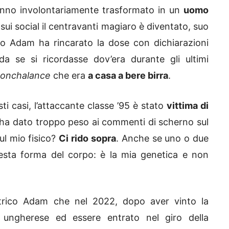
hanno involontariamente trasformato in un
uomo
e sui social il centravanti magiaro è diventato, suo
so Adam ha rincarato la dose con dichiarazioni
da se si ricordasse dov’era durante gli ultimi
onchalance
che era
a casa a bere birra
.
 casi, l’attaccante classe ’95 è stato
vittima di
ha dato troppo peso ai commenti di scherno sul
l mio fisico?
Ci rido sopra
. Anche se uno o due
esta forma del corpo: è la mia genetica e non
entrico Adam che nel 2022, dopo aver vinto la
o ungherese ed essere entrato nel giro della