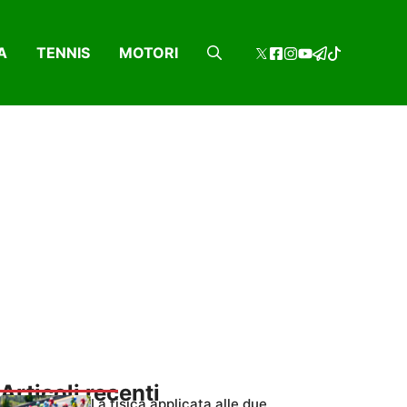
A
TENNIS
MOTORI
Articoli recenti
La fisica applicata alle due