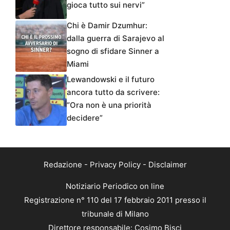
gioca tutto sui nervi”
Chi è Damir Dzumhur:
dalla guerra di Sarajevo al
sogno di sfidare Sinner a
Miami
Lewandowski e il futuro
ancora tutto da scrivere:
“Ora non è una priorità
decidere”
Redazione
-
Privacy Policy
-
Disclaimer
Notiziario Periodico on line
Registrazione n° 110 del 17 febbraio 2011 presso il
tribunale di Milano
Direttore responsabile: Cosimo Bisci