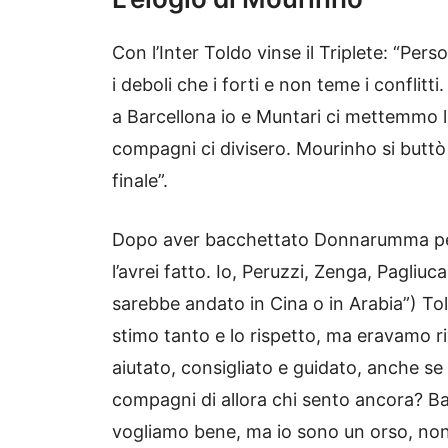
Con l’Inter Toldo vinse il Triplete: “Pe
i deboli che i forti e non teme i conflit
a Barcellona io e Muntari ci mettemmo l
compagni ci divisero. Mourinho si buttò 
finale”.
Dopo aver bacchettato Donnarumma per la
l’avrei fatto. Io, Peruzzi, Zenga, Pagliu
sarebbe andato in Cina o in Arabia”) Tol
stimo tanto e lo rispetto, ma eravamo ri
aiutato, consigliato e guidato, anche se 
compagni di allora chi sento ancora? Bat
vogliamo bene, ma io sono un orso, non s