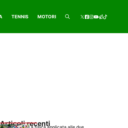
A
TENNIS
MOTORI
Articoli recenti
La fisica applicata alle due