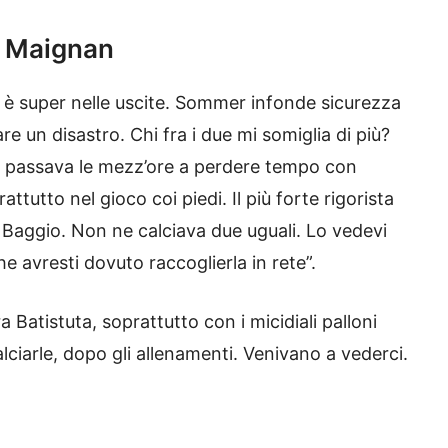
e Maignan
an è super nelle uscite. Sommer infonde sicurezza
re un disastro. Chi fra i due mi somiglia di più?
o, passava le mezz’ore a perdere tempo con
ttutto nel gioco coi piedi. Il più forte rigorista
Baggio. Non ne calciava due uguali. Lo vedevi
he avresti dovuto raccoglierla in rete”.
ra Batistuta, soprattutto con i micidiali palloni
lciarle, dopo gli allenamenti. Venivano a vederci.