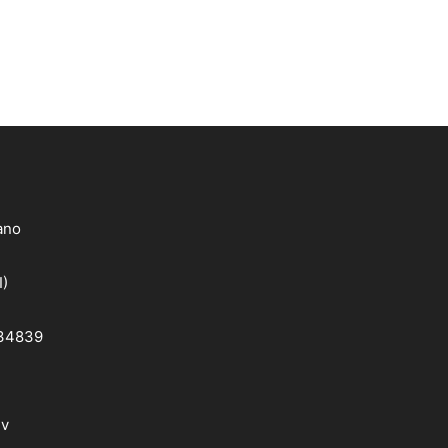
lano
I)
 34839
dv