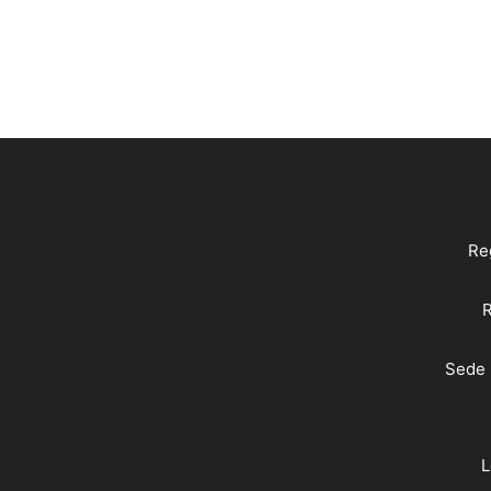
Reg
R
Sede 
L