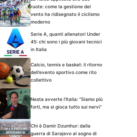
ruote: come la gestione del
vento ha ridisegnato il ciclismo
moderno
Serie A, quanti allenatori Under
45: chi sono i più giovani tecnici
in Italia
Calcio, tennis e basket: il ritorno
dell’evento sportivo come rito
collettivo
Nesta avverte l’Italia: “Siamo più
forti, ma si gioca tutto sui nervi”
Chi è Damir Dzumhur: dalla
guerra di Sarajevo al sogno di