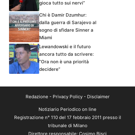
gioca tutto sui nervi”
Chi è Damir Dzumhur:
dalla guerra di Sarajevo al
sogno di sfidare Sinner a
Miami
Lewandowski e il futuro
ancora tutto da scrivere:
“Ora non è una priorità
decidere”
Redazione
-
Privacy Policy
-
Disclaimer
Notiziario Periodico on line
Registrazione n° 110 del 17 febbraio 2011 presso il
tribunale di Milano
Direttore responsabile: Cosimo Bisci