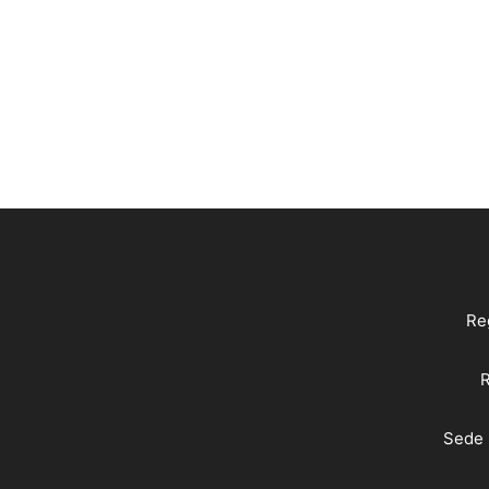
Reg
R
Sede 