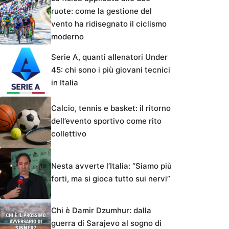
ruote: come la gestione del
vento ha ridisegnato il ciclismo
moderno
Serie A, quanti allenatori Under
45: chi sono i più giovani tecnici
in Italia
Calcio, tennis e basket: il ritorno
dell’evento sportivo come rito
collettivo
Nesta avverte l’Italia: “Siamo più
forti, ma si gioca tutto sui nervi”
Chi è Damir Dzumhur: dalla
guerra di Sarajevo al sogno di