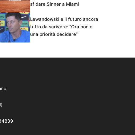
sfidare Sinner a Miami
Lewandowski e il futuro ancora
tutto da scrivere: “Ora non è
una priorità decidere”
lano
I)
 34839