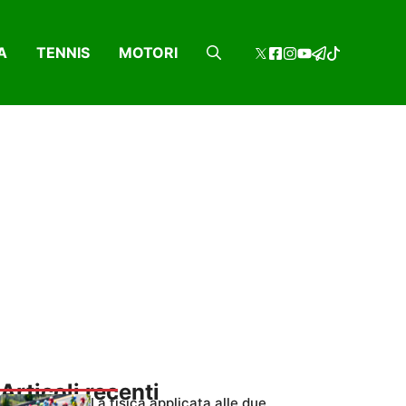
A
TENNIS
MOTORI
Articoli recenti
La fisica applicata alle due