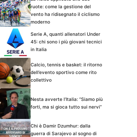
ruote: come la gestione del
vento ha ridisegnato il ciclismo
moderno
Serie A, quanti allenatori Under
45: chi sono i più giovani tecnici
in Italia
Calcio, tennis e basket: il ritorno
dell’evento sportivo come rito
collettivo
Nesta avverte l’Italia: “Siamo più
forti, ma si gioca tutto sui nervi”
Chi è Damir Dzumhur: dalla
guerra di Sarajevo al sogno di