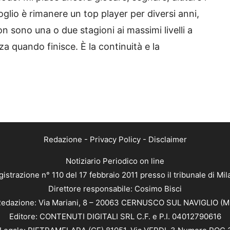
glio è rimanere un top player per diversi anni,
n sono una o due stagioni ai massimi livelli a
za quando finisce. È la continuità e la
Redazione
-
Privacy Policy
-
Disclaimer
Notiziario Periodico on line
istrazione n° 110 del 17 febbraio 2011 presso il tribunale di Mi
Direttore responsabile: Cosimo Bisci
edazione: Via Mariani, 8 – 20063 CERNUSCO SUL NAVIGLIO (M
Editore: CONTENUTI DIGITALI SRL C.F. e P.I. 04012790616