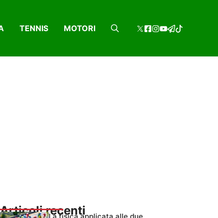
A
TENNIS
MOTORI
Articoli recenti
La fisica applicata alle due