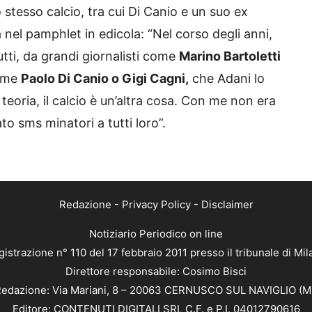
 stesso calcio, tra cui Di Canio e un suo ex
a nel pamphlet in edicola: “Nel corso degli anni,
tti, da grandi giornalisti come
Marino Bartoletti
come
Paolo Di Canio o Gigi Cagni,
che Adani lo
 teoria, il calcio è un’altra cosa. Con me non era
o sms minatori a tutti loro”.
Redazione
-
Privacy Policy
-
Disclaimer
Notiziario Periodico on line
istrazione n° 110 del 17 febbraio 2011 presso il tribunale di Mi
Direttore responsabile: Cosimo Bisci
edazione: Via Mariani, 8 – 20063 CERNUSCO SUL NAVIGLIO (M
Editore: CONTENUTI DIGITALI SRL C.F. e P.I. 04012790616