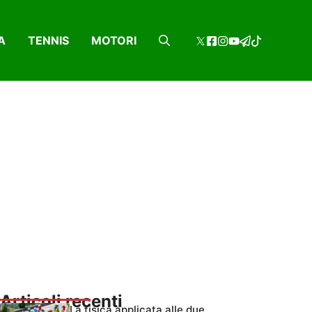
A
TENNIS
MOTORI
Articoli recenti
La fisica applicata alle due