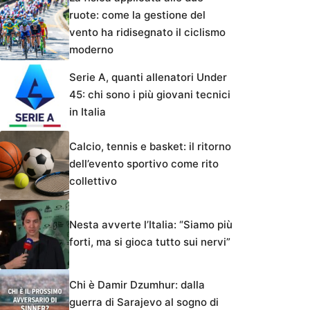
ruote: come la gestione del
vento ha ridisegnato il ciclismo
moderno
Serie A, quanti allenatori Under
45: chi sono i più giovani tecnici
in Italia
Calcio, tennis e basket: il ritorno
dell’evento sportivo come rito
collettivo
Nesta avverte l’Italia: “Siamo più
forti, ma si gioca tutto sui nervi”
Chi è Damir Dzumhur: dalla
guerra di Sarajevo al sogno di