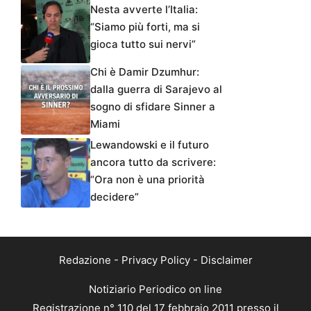
Nesta avverte l’Italia:
“Siamo più forti, ma si
gioca tutto sui nervi”
Chi è Damir Dzumhur:
dalla guerra di Sarajevo al
sogno di sfidare Sinner a
Miami
Lewandowski e il futuro
ancora tutto da scrivere:
“Ora non è una priorità
decidere”
Redazione
-
Privacy Policy
-
Disclaimer
Notiziario Periodico on line
Registrazione n° 110 del 17 febbraio 2011 presso il