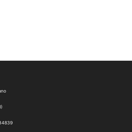
lano
I)
 34839