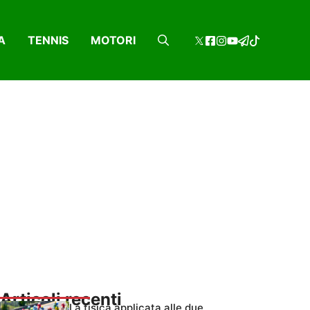
A
TENNIS
MOTORI
Articoli recenti
La fisica applicata alle due