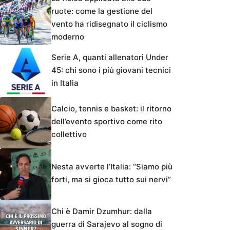
ruote: come la gestione del
vento ha ridisegnato il ciclismo
moderno
Serie A, quanti allenatori Under
45: chi sono i più giovani tecnici
in Italia
Calcio, tennis e basket: il ritorno
dell’evento sportivo come rito
collettivo
Nesta avverte l’Italia: “Siamo più
forti, ma si gioca tutto sui nervi”
Chi è Damir Dzumhur: dalla
guerra di Sarajevo al sogno di