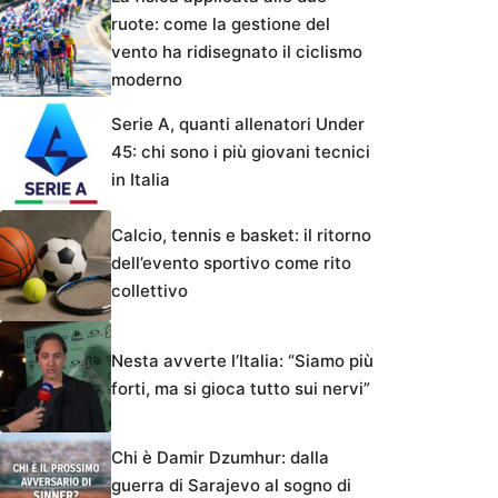
ruote: come la gestione del
vento ha ridisegnato il ciclismo
moderno
Serie A, quanti allenatori Under
45: chi sono i più giovani tecnici
in Italia
Calcio, tennis e basket: il ritorno
dell’evento sportivo come rito
collettivo
Nesta avverte l’Italia: “Siamo più
forti, ma si gioca tutto sui nervi”
Chi è Damir Dzumhur: dalla
guerra di Sarajevo al sogno di