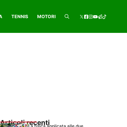
A
TENNIS
MOTORI
Articoli recenti
La fisica applicata alle due