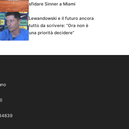
sfidare Sinner a Miami
Lewandowski e il futuro ancora
tutto da scrivere: “Ora non è
una priorità decidere”
lano
I)
 34839