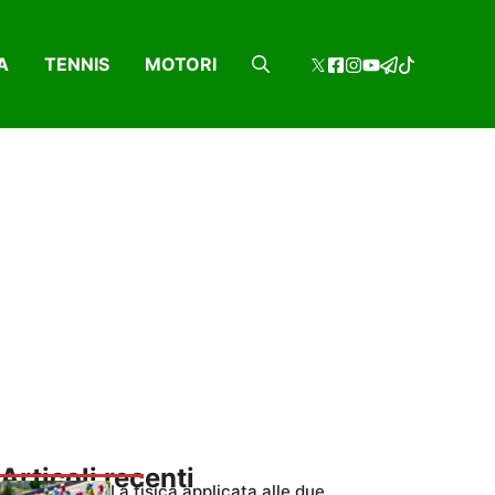
A
TENNIS
MOTORI
Articoli recenti
La fisica applicata alle due