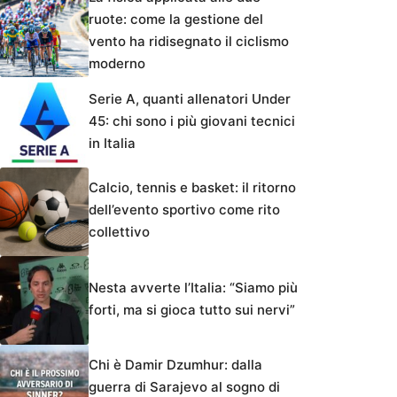
ruote: come la gestione del
vento ha ridisegnato il ciclismo
moderno
Serie A, quanti allenatori Under
45: chi sono i più giovani tecnici
in Italia
Calcio, tennis e basket: il ritorno
dell’evento sportivo come rito
collettivo
Nesta avverte l’Italia: “Siamo più
forti, ma si gioca tutto sui nervi”
Chi è Damir Dzumhur: dalla
guerra di Sarajevo al sogno di