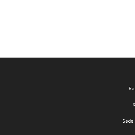
Reg
R
Sede 