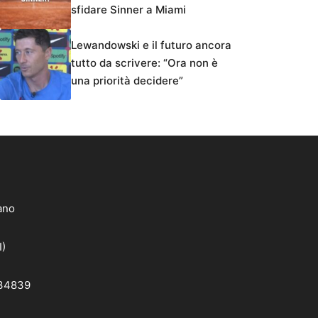
sfidare Sinner a Miami
Lewandowski e il futuro ancora
tutto da scrivere: “Ora non è
una priorità decidere”
lano
I)
 34839