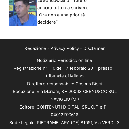
Lewandowski e il futuro
ancora tutto da scrivere:
“Ora non è una priorità
decidere”
Redazione
-
Privacy Policy
-
Disclaimer
Notiziario Periodico on line
Registrazione n° 110 del 17 febbraio 2011 presso il
tribunale di Milano
Direttore responsabile: Cosimo Bisci
Redazione: Via Mariani, 8 – 20063 CERNUSCO SUL
NAVIGLIO (MI)
Editore: CONTENUTI DIGITALI SRL C.F. e P.I.
04012790616
Sede Legale: PIETRAMELARA (CE) 81051, Via VERDI, 3