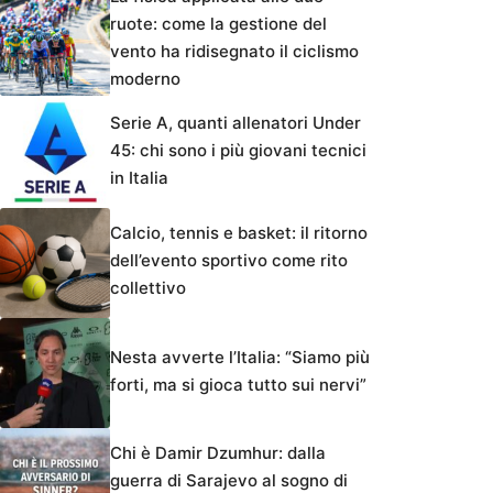
ruote: come la gestione del
vento ha ridisegnato il ciclismo
moderno
Serie A, quanti allenatori Under
45: chi sono i più giovani tecnici
in Italia
Calcio, tennis e basket: il ritorno
dell’evento sportivo come rito
collettivo
Nesta avverte l’Italia: “Siamo più
forti, ma si gioca tutto sui nervi”
Chi è Damir Dzumhur: dalla
guerra di Sarajevo al sogno di