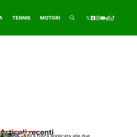
A
TENNIS
MOTORI
Articoli recenti
La fisica applicata alle due