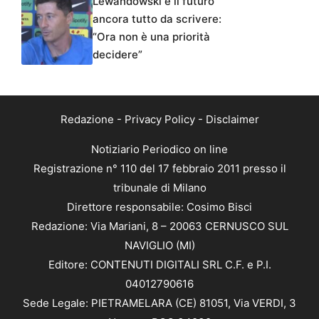
Lewandowski e il futuro
ancora tutto da scrivere:
“Ora non è una priorità
decidere”
Redazione
-
Privacy Policy
-
Disclaimer
Notiziario Periodico on line
Registrazione n° 110 del 17 febbraio 2011 presso il
tribunale di Milano
Direttore responsabile: Cosimo Bisci
Redazione: Via Mariani, 8 – 20063 CERNUSCO SUL
NAVIGLIO (MI)
Editore: CONTENUTI DIGITALI SRL C.F. e P.I.
04012790616
Sede Legale: PIETRAMELARA (CE) 81051, Via VERDI, 3