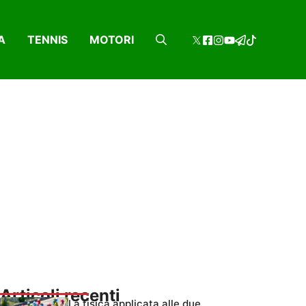
A
TENNIS
MOTORI
Articoli recenti
La fisica applicata alle due