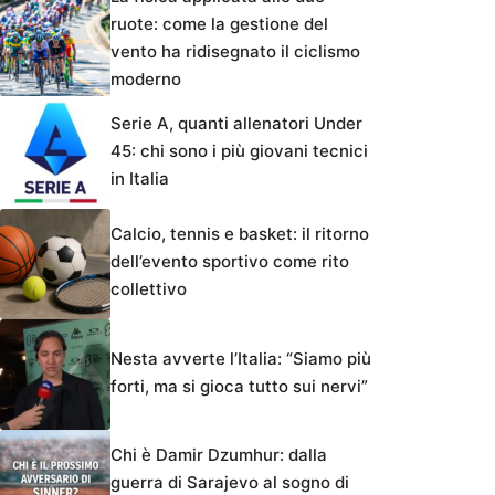
ruote: come la gestione del
vento ha ridisegnato il ciclismo
moderno
Serie A, quanti allenatori Under
45: chi sono i più giovani tecnici
in Italia
Calcio, tennis e basket: il ritorno
dell’evento sportivo come rito
collettivo
Nesta avverte l’Italia: “Siamo più
forti, ma si gioca tutto sui nervi”
Chi è Damir Dzumhur: dalla
guerra di Sarajevo al sogno di