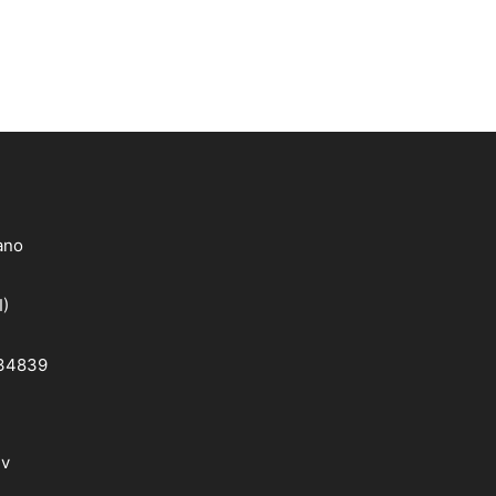
lano
I)
 34839
dv