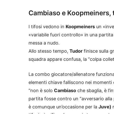
Cambiaso e Koopmeiners, 
I tifosi vedono in
Koopmeiners
un «inve
«variabile fuori controllo» in una partita
messa a nudo.
Allo stesso tempo,
Tudor
finisce sulla 
squadra appare confusa, la “colpa collett
La combo giocatore/allenatore funziona b
elementi chiave falliscono nei momenti dec
“non è solo
Cambiaso
che sbaglia, è l’i
partita fosse contro un “avversario alla
è comunque un’occasione per la
Juve)
r