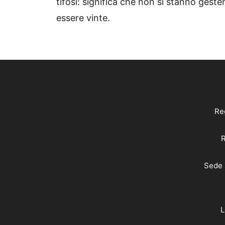
tifosi: significa che non si stanno ges
essere vinte.
Reg
R
Sede 
L