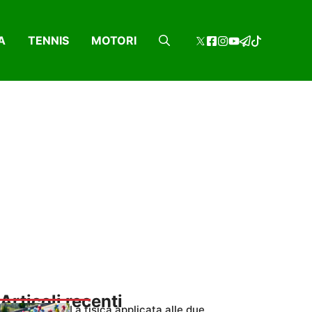
A
TENNIS
MOTORI
Articoli recenti
La fisica applicata alle due