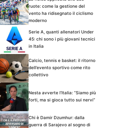
ruote: come la gestione del
vento ha ridisegnato il ciclismo
moderno
Serie A, quanti allenatori Under
45: chi sono i più giovani tecnici
in Italia
Calcio, tennis e basket: il ritorno
dell’evento sportivo come rito
collettivo
Nesta avverte l’Italia: “Siamo più
forti, ma si gioca tutto sui nervi”
Chi è Damir Dzumhur: dalla
guerra di Sarajevo al sogno di