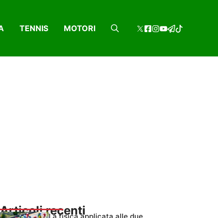
A
TENNIS
MOTORI
Articoli recenti
La fisica applicata alle due