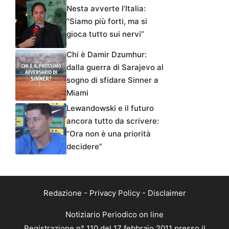
Nesta avverte l’Italia:
“Siamo più forti, ma si
gioca tutto sui nervi”
Chi è Damir Dzumhur:
dalla guerra di Sarajevo al
sogno di sfidare Sinner a
Miami
Lewandowski e il futuro
ancora tutto da scrivere:
“Ora non è una priorità
decidere”
Redazione
-
Privacy Policy
-
Disclaimer
Notiziario Periodico on line
Registrazione n° 110 del 17 febbraio 2011 presso il