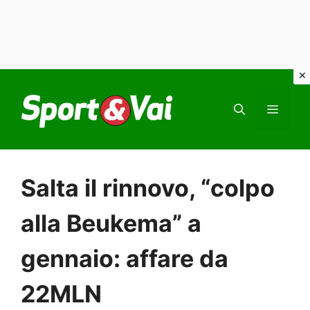
Vai
al
MEN
contenuto
Salta il rinnovo, “colpo
alla Beukema” a
gennaio: affare da
22MLN