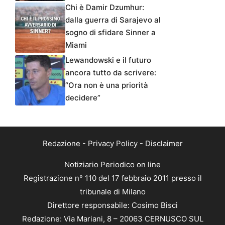
Chi è Damir Dzumhur:
dalla guerra di Sarajevo al
sogno di sfidare Sinner a
Miami
Lewandowski e il futuro
ancora tutto da scrivere:
“Ora non è una priorità
decidere”
Redazione
-
Privacy Policy
-
Disclaimer
Notiziario Periodico on line
Registrazione n° 110 del 17 febbraio 2011 presso il
tribunale di Milano
Direttore responsabile: Cosimo Bisci
Redazione: Via Mariani, 8 – 20063 CERNUSCO SUL