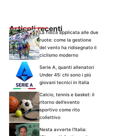
Articoli recenti
La fisica applicata alle due
ruote: come la gestione
del vento ha ridisegnato il
ciclismo moderno
Serie A, quanti allenatori
Under 45: chi sono i più
giovani tecnici in Italia
Calcio, tennis e basket: il
ritorno dell’evento
sportivo come rito
collettivo
Nesta avverte l’Italia: