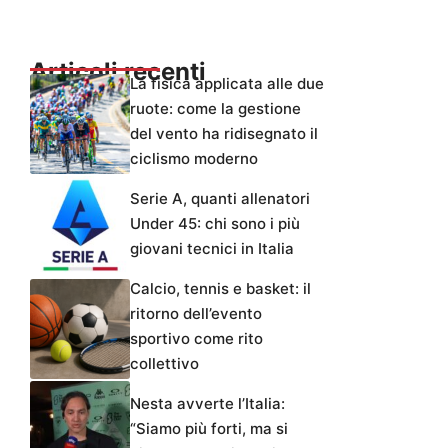
Articoli recenti
La fisica applicata alle due
ruote: come la gestione
del vento ha ridisegnato il
ciclismo moderno
Serie A, quanti allenatori
Under 45: chi sono i più
giovani tecnici in Italia
Calcio, tennis e basket: il
ritorno dell’evento
sportivo come rito
collettivo
Nesta avverte l’Italia:
“Siamo più forti, ma si