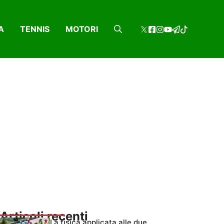
A
TENNIS
MOTORI
Articoli recenti
La fisica applicata alle due