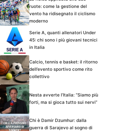
ruote: come la gestione del
vento ha ridisegnato il ciclismo
moderno
Serie A, quanti allenatori Under
45: chi sono i più giovani tecnici
in Italia
Calcio, tennis e basket: il ritorno
dell’evento sportivo come rito
collettivo
Nesta avverte l’Italia: “Siamo più
forti, ma si gioca tutto sui nervi”
Chi è Damir Dzumhur: dalla
guerra di Sarajevo al sogno di