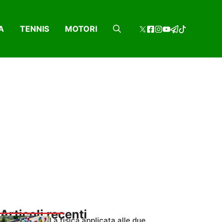
A
TENNIS
MOTORI
Articoli recenti
La fisica applicata alle due