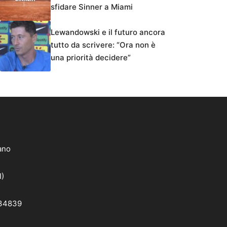
sfidare Sinner a Miami
Lewandowski e il futuro ancora
tutto da scrivere: “Ora non è
una priorità decidere”
lano
I)
 34839