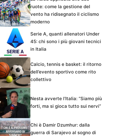
ruote: come la gestione del
vento ha ridisegnato il ciclismo
moderno
Serie A, quanti allenatori Under
45: chi sono i più giovani tecnici
in Italia
Calcio, tennis e basket: il ritorno
dell’evento sportivo come rito
collettivo
Nesta avverte l’Italia: “Siamo più
forti, ma si gioca tutto sui nervi”
Chi è Damir Dzumhur: dalla
guerra di Sarajevo al sogno di