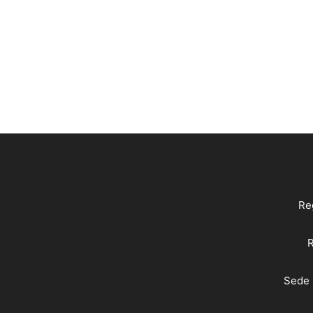
Reg
R
Sede 