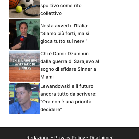
sportivo come rito
collettivo
Nesta avverte l’Italia:
“Siamo più forti, ma si
gioca tutto sui nervi”
Chi è Damir Dzumhur:
dalla guerra di Sarajevo al
sogno di sfidare Sinner a
Miami
Lewandowski e il futuro
ancora tutto da scrivere:
“Ora non è una priorità
decidere”
Redazione
-
Privacy Policy
-
Disclaimer