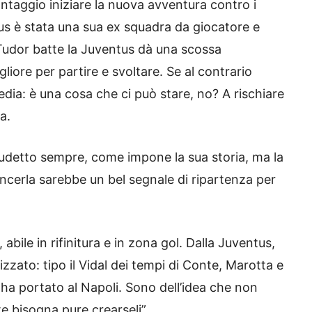
ntaggio iniziare la nuova avventura contro i
us è stata una sua ex squadra da giocatore e
e Tudor batte la Juventus dà una scossa
gliore per partire e svoltare. Se al contrario
ia: è una cosa che ci può stare, no? A rischiare
a.
cudetto sempre, come impone la sua storia, ma la
incerla sarebbe un bel segnale di ripartenza per
abile in rifinitura e in zona gol. Dalla Juventus,
zato: tipo il Vidal dei tempi di Conte, Marotta e
i
ha portato al Napoli. Sono dell’idea che non
e bisogna pure crearseli”.