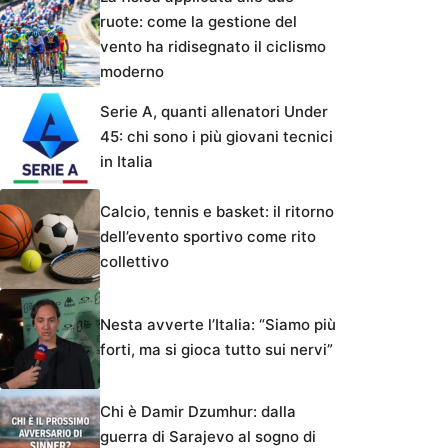
ruote: come la gestione del
vento ha ridisegnato il ciclismo
moderno
Serie A, quanti allenatori Under
45: chi sono i più giovani tecnici
in Italia
Calcio, tennis e basket: il ritorno
dell’evento sportivo come rito
collettivo
Nesta avverte l’Italia: “Siamo più
forti, ma si gioca tutto sui nervi”
Chi è Damir Dzumhur: dalla
guerra di Sarajevo al sogno di