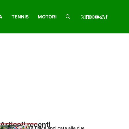
A
TENNIS
MOTORI
Articoli recenti
La fisica applicata alle due