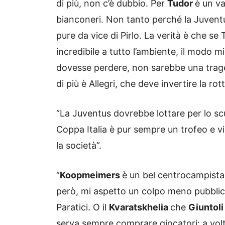
di più, non c’è dubbio. Per
Tudor
è un va
bianconeri. Non tanto perché la Juvent
pure da vice di Pirlo. La verità è che s
incredibile a tutto l’ambiente, il modo mi
dovesse perdere, non sarebbe una traged
di più è Allegri, che deve invertire la rott
“La Juventus dovrebbe lottare per lo s
Coppa Italia è pur sempre un trofeo e v
la società”.
“
Koopmeimers
è un bel centrocampista, 
però, mi aspetto un colpo meno pubbliciz
Paratici. O il
Kvaratskhelia
che
Giuntol
serva sempre comprare giocatori: a volt