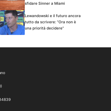
sfidare Sinner a Miami
Lewandowski e il futuro ancora
tutto da scrivere: “Ora non è
una priorità decidere”
lano
I)
 34839