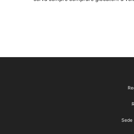
Reg
R
Sede 