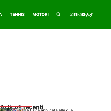
A
TENNIS
MOTORI
Articoli recenti
La fisica applicata alle due