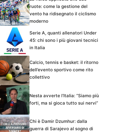
ruote: come la gestione del
vento ha ridisegnato il ciclismo
moderno
Serie A, quanti allenatori Under
45: chi sono i più giovani tecnici
in Italia
Calcio, tennis e basket: il ritorno
dell’evento sportivo come rito
collettivo
Nesta avverte l’Italia: “Siamo più
forti, ma si gioca tutto sui nervi”
Chi è Damir Dzumhur: dalla
guerra di Sarajevo al sogno di