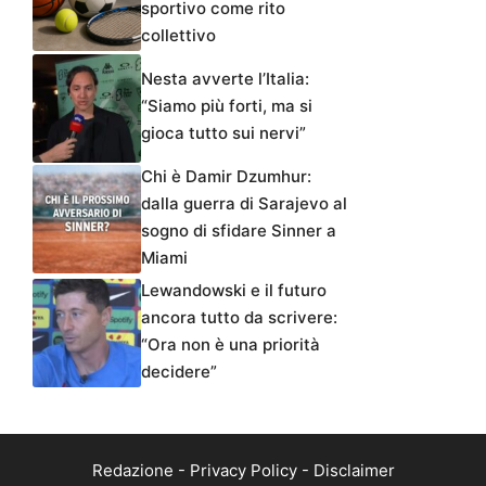
sportivo come rito
collettivo
Nesta avverte l’Italia:
“Siamo più forti, ma si
gioca tutto sui nervi”
Chi è Damir Dzumhur:
dalla guerra di Sarajevo al
sogno di sfidare Sinner a
Miami
Lewandowski e il futuro
ancora tutto da scrivere:
“Ora non è una priorità
decidere”
Redazione
-
Privacy Policy
-
Disclaimer