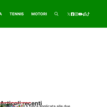
A
TENNIS
MOTORI
Articoli recenti
La fisica applicata alle due