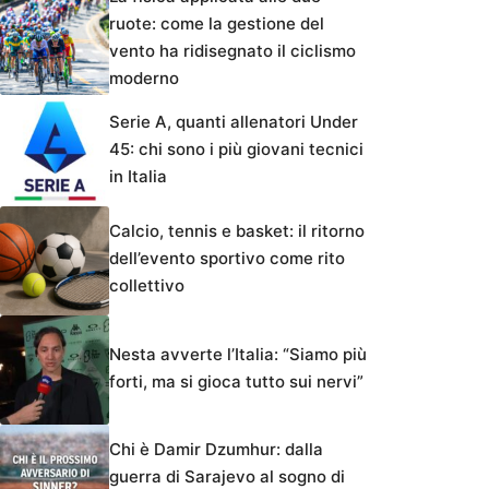
ruote: come la gestione del
vento ha ridisegnato il ciclismo
moderno
Serie A, quanti allenatori Under
45: chi sono i più giovani tecnici
in Italia
Calcio, tennis e basket: il ritorno
dell’evento sportivo come rito
collettivo
Nesta avverte l’Italia: “Siamo più
forti, ma si gioca tutto sui nervi”
Chi è Damir Dzumhur: dalla
guerra di Sarajevo al sogno di