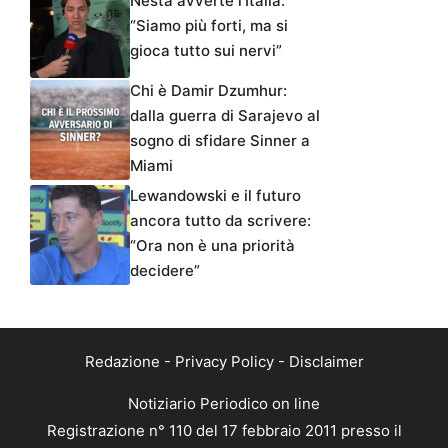
Nesta avverte l’Italia:
“Siamo più forti, ma si
gioca tutto sui nervi”
Chi è Damir Dzumhur:
dalla guerra di Sarajevo al
sogno di sfidare Sinner a
Miami
Lewandowski e il futuro
ancora tutto da scrivere:
“Ora non è una priorità
decidere”
Redazione
-
Privacy Policy
-
Disclaimer
Notiziario Periodico on line
Registrazione n° 110 del 17 febbraio 2011 presso il