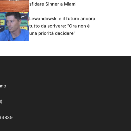
sfidare Sinner a Miami
Lewandowski e il futuro ancora
tutto da scrivere: “Ora non è
una priorità decidere”
lano
I)
 34839