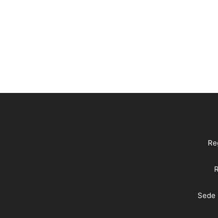
Reg
R
Sede 