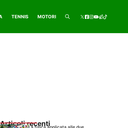
A
TENNIS
MOTORI
Articoli recenti
La fisica applicata alle due