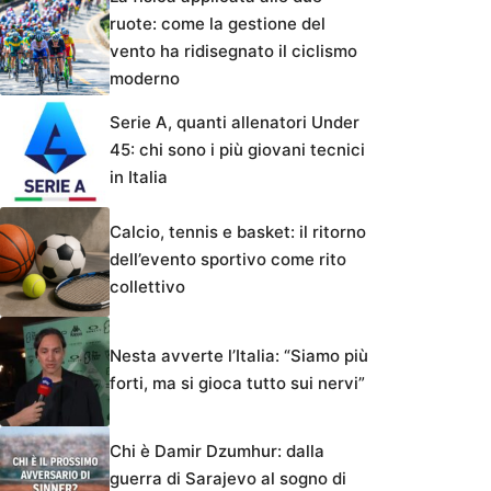
ruote: come la gestione del
vento ha ridisegnato il ciclismo
moderno
Serie A, quanti allenatori Under
45: chi sono i più giovani tecnici
in Italia
Calcio, tennis e basket: il ritorno
dell’evento sportivo come rito
collettivo
Nesta avverte l’Italia: “Siamo più
forti, ma si gioca tutto sui nervi”
Chi è Damir Dzumhur: dalla
guerra di Sarajevo al sogno di