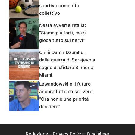
sportivo come rito
collettivo
Nesta avverte l’Italia:
“Siamo più forti, ma si
gioca tutto sui nervi”
Chi è Damir Dzumhur:
dalla guerra di Sarajevo al
sogno di sfidare Sinner a
Miami
Lewandowski e il futuro
ancora tutto da scrivere:
“Ora non è una priorità
decidere”
Redazione
-
Privacy Policy
-
Disclaimer