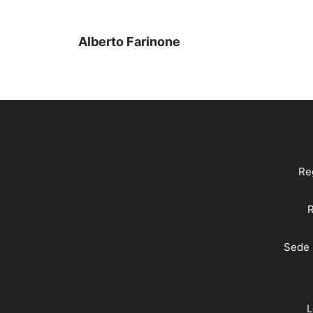
Alberto Farinone
Reg
R
Sede 
L