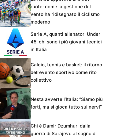
ruote: come la gestione del
vento ha ridisegnato il ciclismo
moderno
Serie A, quanti allenatori Under
45: chi sono i più giovani tecnici
in Italia
Calcio, tennis e basket: il ritorno
dell’evento sportivo come rito
collettivo
Nesta avverte l’Italia: “Siamo più
forti, ma si gioca tutto sui nervi”
Chi è Damir Dzumhur: dalla
guerra di Sarajevo al sogno di