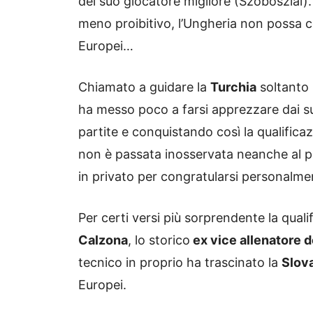
del suo giocatore migliore (Szoboszlai)
meno proibitivo, l’Ungheria non possa 
Europei…
Chiamato a guidare la
Turchia
soltanto 
ha messo poco a farsi apprezzare dai su
partite e conquistando così la qualifica
non è passata inosservata neanche al 
in privato per congratularsi personalme
Per certi versi più sorprendente la qual
Calzona
, lo storico
ex vice allenatore d
tecnico in proprio ha trascinato la
Slov
Europei.