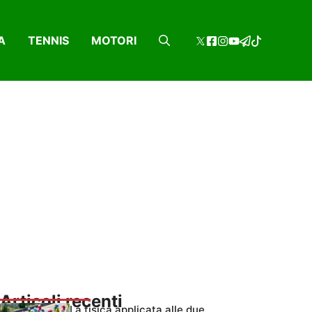
A
TENNIS
MOTORI
Articoli recenti
La fisica applicata alle due