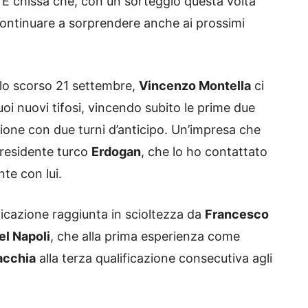
. E chissà che, con un sorteggio questa volta
continuare a sorprendere anche ai prossimi
lo scorso 21 settembre,
Vincenzo Montella
ci
oi nuovi tifosi, vincendo subito le prime due
zione con due turni d’anticipo. Un’impresa che
presidente turco
Erdogan
, che lo ho contattato
nte con lui.
ificazione raggiunta in scioltezza da
Francesco
el Napoli
, che alla prima esperienza come
acchia
alla terza qualificazione consecutiva agli