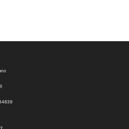
lano
I)
 34839
dv